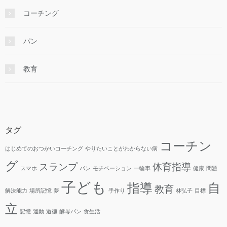
コーチング
パン
教育
タグ
コーチン
はじめてのおつかいコーチング
やりたいことがわからない病
グ
スランプ
体育指導
スマホ
パン
モチベーション
一輪車
健康
問題
子ども
指導
自
教育
解決能力
場所記憶
夢
手作り
林弘子
目標
立
記憶
運動
道徳
酵母パン
食生活