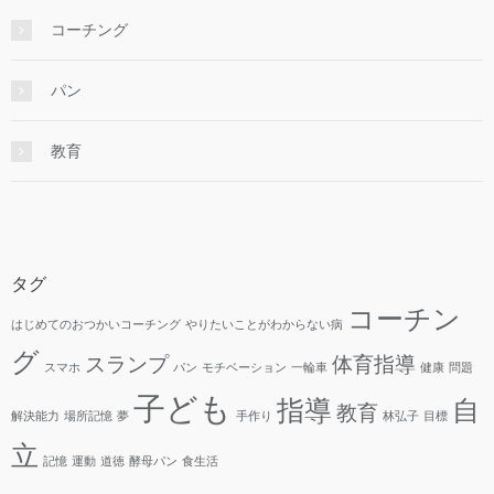
コーチング
パン
教育
タグ
コーチン
はじめてのおつかいコーチング
やりたいことがわからない病
グ
スランプ
体育指導
スマホ
パン
モチベーション
一輪車
健康
問題
子ども
指導
自
教育
解決能力
場所記憶
夢
手作り
林弘子
目標
立
記憶
運動
道徳
酵母パン
食生活